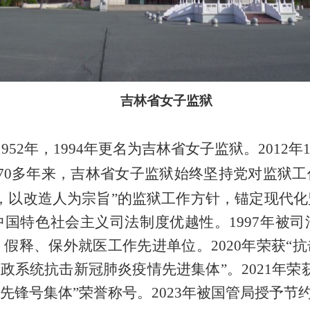
吉林省女子监狱
1952
年，
1994
年更名为吉林省女子监狱。
2012
年
70
多年来，吉林省女子监狱始终坚持党对监狱工
，以改造人为宗旨”的监狱工作方针，锚定现代
中国特色社会主义司法制度优越性。
1997
年被司
、假释、保外就医工作先进单位。
2020
年荣获
“
抗
行政系统抗击新冠肺炎疫情先进集体
”
。
2021
年荣
先锋号集体
”
荣誉称号。
2023
年被国管局授予节