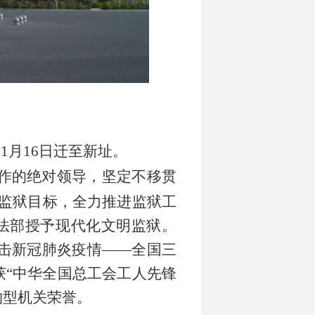
11
月
16
日迁至新址。
作的绝对领导，坚定不移贯
化监狱目标，全力推进监狱工
法部授予现代化文明监狱。
击新冠肺炎疫情
——
全国三
获
“
中华全国总工会工人先锋
约型机关荣誉。