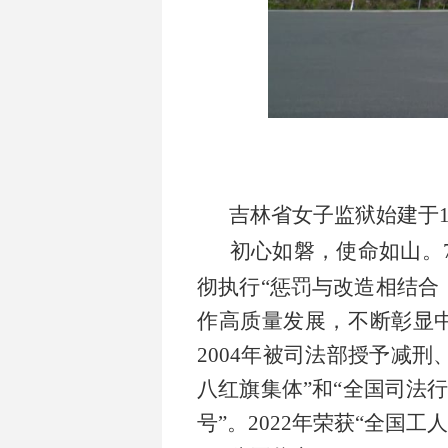
吉林省女子监狱始建于
初心如磐，使命如山。
彻执行
“惩罚与改造相结合
作高质量发展，不断彰显
2004
年被司法部授予减刑
八红旗集体
”
和
“
全国司法
号
”
。
2022
年荣获
“
全国工人