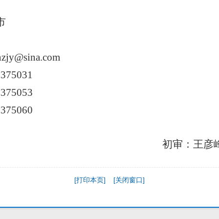
市
gnzjy@sina.com
5375031
5375053
5375060
初审：王彦峰
[打印本页]
[关闭窗口]