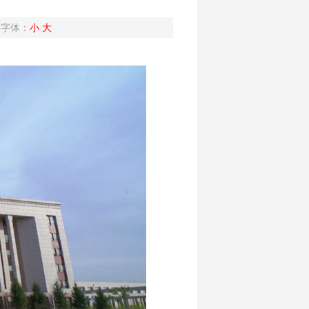
字体：
小
大