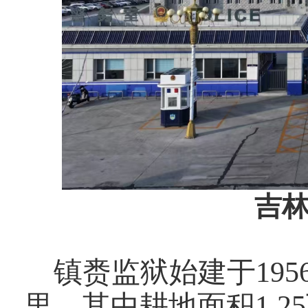
吉
镇赉监狱始建于
195
里
，其中耕地面积
1.25