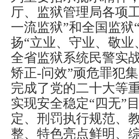
厅、监狱
管理局各项
一流监狱
”
和全国监狱
扬
“
立业、守业、敬业
全省监狱系统民警实
矫正
-
问效
”
顽危罪犯集
完成了党的二十大等
实现安全稳定
“
四无
”
定、刑罚执行规范、
整、特色亮点鲜明、