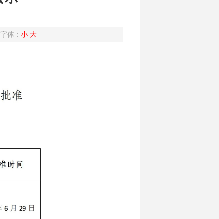
字体：
小
大